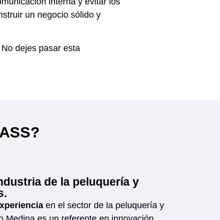
omunicación interna y evitar los
struir un negocio sólido y
No dejes pasar esta
LASS?
ndustria de la peluquería y
s.
xperiencia
en el sector de la peluquería y
ko Medina es un referente en innovación,