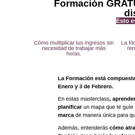
Formación GRATUI
di
Esto e
Cómo multiplicar tus ingresos sin
La fó
necesidad de trabajar más
ren
horas.
La Formación está compuesta p
Enero y 3 de Febrero.
En estas masterclass
, aprende
planificar
un mapa que te guíe h
marca
de manera única para qu
Además, entenderás
cómo atrae