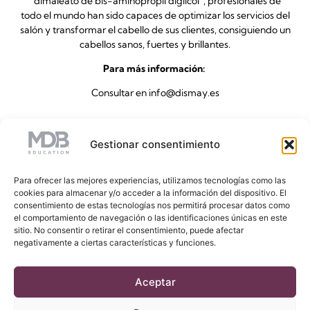
“dimaleato de bis-aminopropil diglicol”, profesionales de
todo el mundo han sido capaces de optimizar los servicios del
salón y transformar el cabello de sus clientes, consiguiendo un
cabellos sanos, fuertes y brillantes.
Para más información:
Consultar en info@dismay.es
SUSCRÍBETE A NUESTRA NEWSLETTER
Gestionar consentimiento
Para ofrecer las mejores experiencias, utilizamos tecnologías como las
cookies para almacenar y/o acceder a la información del dispositivo. El
consentimiento de estas tecnologías nos permitirá procesar datos como
el comportamiento de navegación o las identificaciones únicas en este
sitio. No consentir o retirar el consentimiento, puede afectar
negativamente a ciertas características y funciones.
Sígue nuestras
Aceptar
novedades en Redes
Sociales