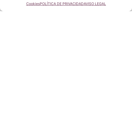
Cookies
POLÍTICA DE PRIVACIDAD
AVISO LEGAL
Marisol
Tomelloso