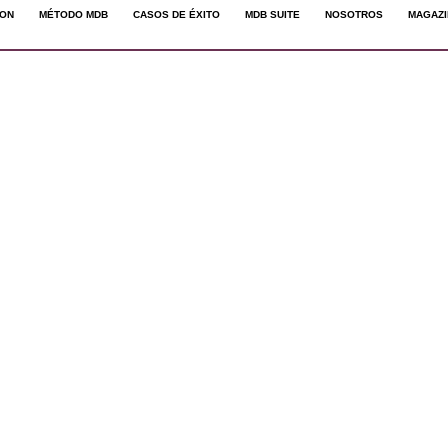
ION
MÉTODO MDB
CASOS DE ÉXITO
MDB SUITE
NOSOTROS
MAGAZ