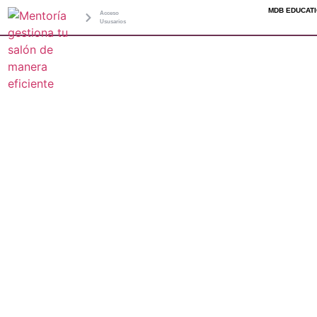
MDB EDUCAT
Acceso
Ususarios