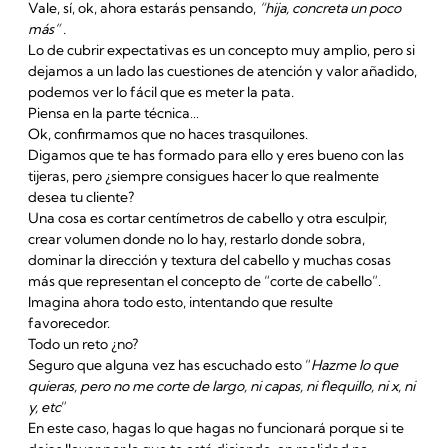
Vale, sí, ok, ahora estarás pensando,
“hija, concreta un poco
más” .
Lo de cubrir expectativas es un concepto muy amplio, pero si
dejamos a un lado las cuestiones de atención y valor añadido,
podemos ver lo fácil que es meter la pata.
Piensa en la parte técnica…
Ok, confirmamos que no haces trasquilones.
Digamos que te has formado para ello y eres bueno con las
tijeras, pero ¿siempre consigues hacer lo que realmente
desea tu cliente?
Una cosa es cortar centímetros de cabello y otra esculpir,
crear volumen donde no lo hay, restarlo donde sobra,
dominar la dirección y textura del cabello y muchas cosas
más que representan el concepto de “corte de cabello”.
Imagina ahora todo esto, intentando que resulte
favorecedor.
Todo un reto ¿no?
Seguro que alguna vez has escuchado esto “
Hazme lo que
quieras, pero no me corte de largo, ni capas, ni flequillo, ni x, ni
y, etc
”
En este caso, hagas lo que hagas no funcionará porque si te