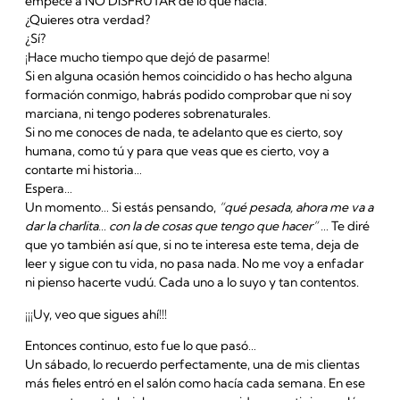
empecé a NO DISFRUTAR de lo que hacía.
¿Quieres otra verdad?
¿Sí?
¡Hace mucho tiempo que dejó de pasarme!
Si en alguna ocasión hemos coincidido o has hecho alguna
formación conmigo, habrás podido comprobar que ni soy
marciana, ni tengo poderes sobrenaturales.
Si no me conoces de nada, te adelanto que es cierto, soy
humana, como tú y para que veas que es cierto, voy a
contarte mi historia…
Espera…
Un momento… Si estás pensando,
“qué pesada, ahora me va a
dar la charlita… con la de cosas que tengo que hacer”
… Te diré
que yo también así que, si no te interesa este tema, deja de
leer y sigue con tu vida, no pasa nada. No me voy a enfadar
ni pienso hacerte vudú. Cada uno a lo suyo y tan contentos.
¡¡¡Uy, veo que sigues ahí!!!
Entonces continuo, esto fue lo que pasó…
Un sábado, lo recuerdo perfectamente, una de mis clientas
más fieles entró en el salón como hacía cada semana. En ese