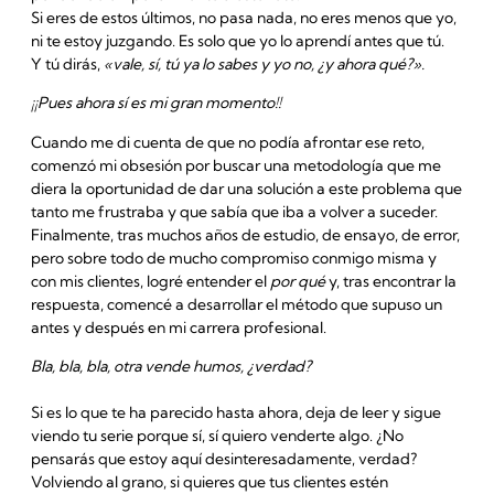
Si eres de estos últimos, no pasa nada, no eres menos que yo,
ni te estoy juzgando. Es solo que yo lo aprendí antes que tú.
Y tú dirás,
«vale, sí, tú ya lo sabes y yo no, ¿y ahora qué?».
¡¡Pues ahora sí es mi gran momento!!
Cuando me di cuenta de que no podía afrontar ese reto,
comenzó mi obsesión por buscar una metodología que me
diera la oportunidad de dar una solución a este problema que
tanto me frustraba y que sabía que iba a volver a suceder.
Finalmente, tras muchos años de estudio, de ensayo, de error,
pero sobre todo de mucho compromiso conmigo misma y
con mis clientes, logré entender el
por qué
y, tras encontrar la
respuesta, comencé a desarrollar el método que supuso un
antes y después en mi carrera profesional.
Bla, bla, bla, otra vende humos, ¿verdad?
Si es lo que te ha parecido hasta ahora, deja de leer y sigue
viendo tu serie porque sí, sí quiero venderte algo. ¿No
pensarás que estoy aquí desinteresadamente, verdad?
Volviendo al grano, si quieres que tus clientes estén