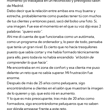
momento yo trabajaba en un reconocido y prestigioso salón
de Madrid.
Debo decir que la relación entre ambas era muy buena y
estrecha, probablemente como puedas tener tú con muchos
de tus clientes y entonces pasó, sacó del bolso una foto. Si,
una imagen. Fue ese el momento en el que su voz dijo esas 2
palabras
“quiero esto”
.
Ahí me di cuenta de que funcionaba como un autómata,
como un programa de ordenador y, lo peor de todo, pensaba
que tenía un gran nivel. Es cierto que no hacía trasquilones
puesto que sabía cortar y me había formado técnicamente
para ello, pero todavía no había encendido
“el botón de
comprender lo que hacía”.
Me encontraba en mi zona de confort y esa clienta me puso
delante un reto que no sabía superar. Mi frustración fue
enorme.
Después de más de 25 años como peluquera, sigo
encontrándome a clientes en el salón que muestran la imagen
de lo quieren y ojo, que esto irá en aumento.
Y lo que es más preocupante, tras más de 20 años como
formadora, sigo encontrándome peluqueros que no saben
por dónde empezar frente a este reto.